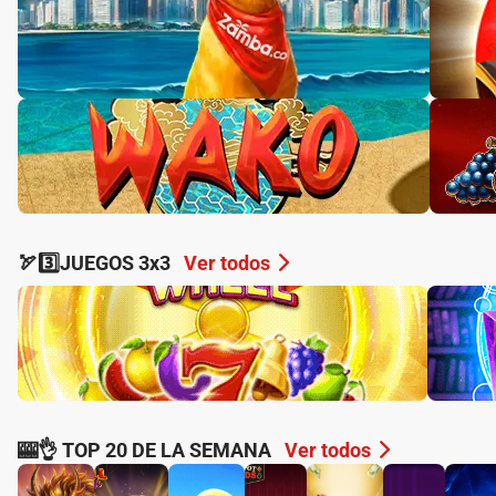
🏹3️⃣JUEGOS 3x3
Ver todos
🎰👌 TOP 20 DE LA SEMANA
Ver todos