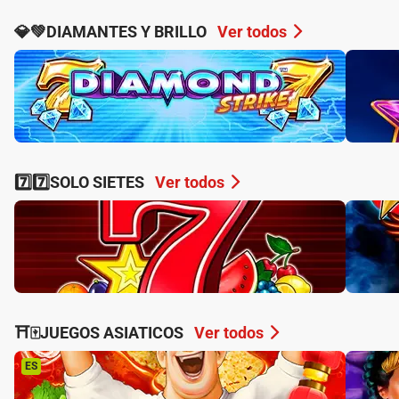
💎💚DIAMANTES Y BRILLO
Ver todos
7️⃣7️⃣SOLO SIETES
Ver todos
⛩️🀄JUEGOS ASIATICOS
Ver todos
ES