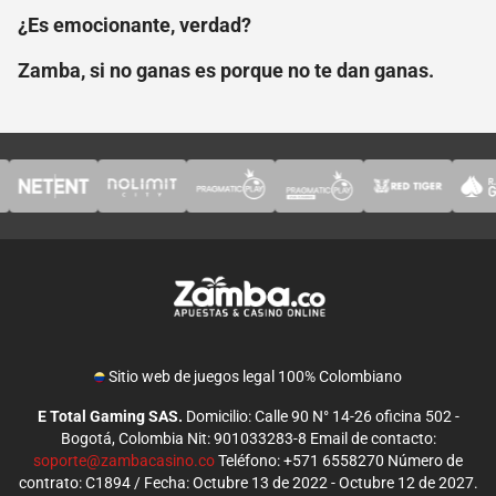
¿Es emocionante, verdad?
Zamba, si no ganas es porque no te dan ganas.
Sitio web de juegos legal 100% Colombiano
E Total Gaming SAS.
Domicilio: Calle 90 N° 14-26 oficina 502 -
Bogotá, Colombia Nit: 901033283-8 Email de contacto:
soporte@zambacasino.co
Teléfono: +571 6558270 Número de
contrato: C1894 / Fecha: Octubre 13 de 2022 - Octubre 12 de 2027.