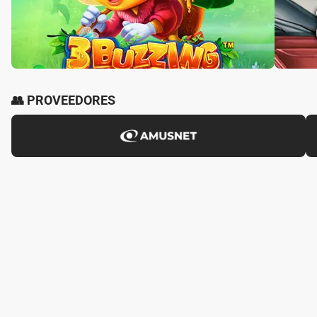
👥 PROVEEDORES