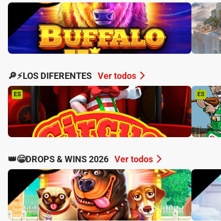
🔎⚡LOS DIFERENTES
Ver todos
ES
ES
👑😁DROPS & WINS 2026
Ver todos