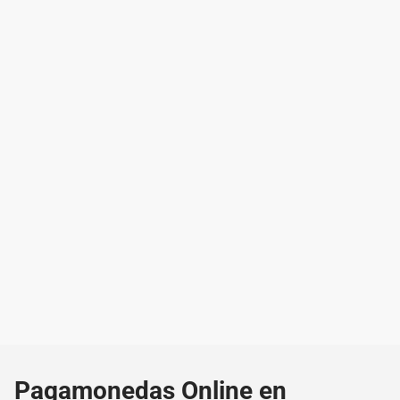
Pagamonedas Online en