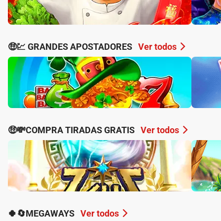
🤑💹 GRANDES APOSTADORES
Ver todos
🤑💸COMPRA TIRADAS GRATIS
Ver todos
🍀🔄MEGAWAYS
Ver todos