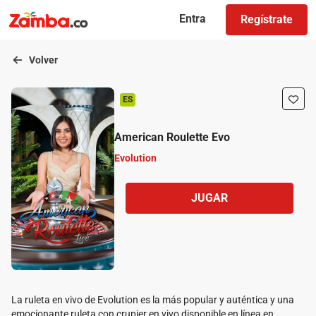
Entra
Regístrate
Volver
ES
American Roulette Evo
Evolution
JUGAR
La ruleta en vivo de Evolution es la más popular y auténtica y una
emocionante ruleta con crupier en vivo disponible en línea en