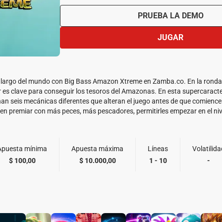
PRUEBA LA DEMO
JUGAR
s largo del mundo con Big Bass Amazon Xtreme en Zamba.co. En la ronda d
r es clave para conseguir los tesoros del Amazonas. En esta supercaracter
an seis mecánicas diferentes que alteran el juego antes de que comience
den premiar con más peces, más pescadores, permitirles empezar en el ni
Apuesta mínima
Apuesta máxima
Líneas
Volatilida
$ 100,00
$ 10.000,00
1 - 10
-