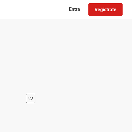
Entra
Regístrate