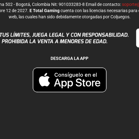
icina 502 - Bogotá, Colombia Nit: 901033283-8 Email de contacto:
soporte
bre 12 de 2027.
E Total Gaming
cuenta con las licencias necesarias para o
web, las cuales han sido debidamente otorgadas por Coljuegos.
DESCARGA LA APP