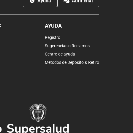
Ayuda
Abrir chat
S
AYUDA
Regístro
Sugerencias o Reclamos
Centro de ayuda
Metodos de Deposito & Retiro