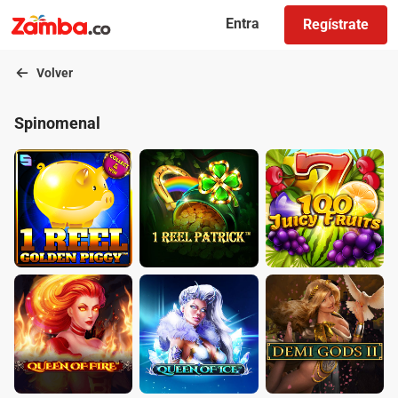
Entra
Regístrate
Volver
Spinomenal