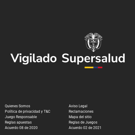
Quienes Somos
Aviso Legal
Política de privacidad y T&C
Reclamaciones
Juego Responsable
Mapa del sitio
Reglas apuestas
Reglas de Juegos
Acuerdo 08 de 2020
Acuerdo 02 de 2021