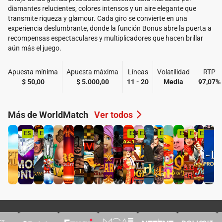
diamantes relucientes, colores intensos y un aire elegante que
transmite riqueza y glamour. Cada giro se convierte en una
experiencia deslumbrante, donde la función Bonus abre la puerta a
recompensas espectaculares y multiplicadores que hacen brillar
aún más el juego.
Apuesta mínima
Apuesta máxima
Líneas
Volatilidad
RTP
$ 50,00
$ 5.000,00
11 - 20
Media
97,07%
Más de WorldMatch
Ver todos
ES
ES
ES
ES
ES
ES
ES
ES