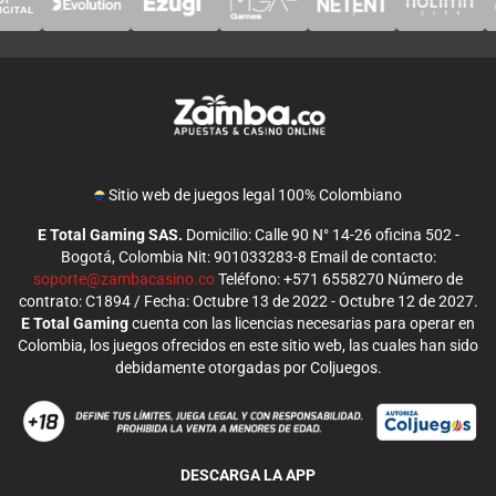
Sitio web de juegos legal 100% Colombiano
E Total Gaming SAS.
Domicilio: Calle 90 N° 14-26 oficina 502 -
Bogotá, Colombia Nit: 901033283-8 Email de contacto:
soporte@zambacasino.co
Teléfono: +571 6558270 Número de
contrato: C1894 / Fecha: Octubre 13 de 2022 - Octubre 12 de 2027.
E Total Gaming
cuenta con las licencias necesarias para operar en
Colombia, los juegos ofrecidos en este sitio web, las cuales han sido
debidamente otorgadas por Coljuegos.
DESCARGA LA APP