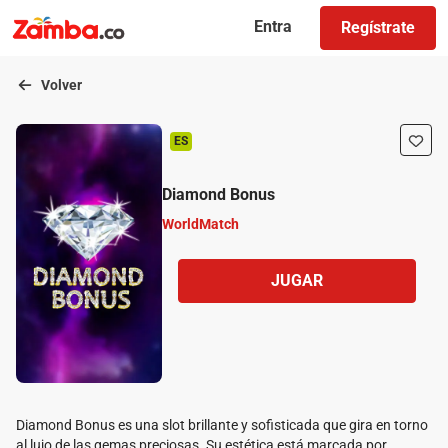
Entra
Regístrate
Volver
ES
Diamond Bonus
WorldMatch
JUGAR
Diamond Bonus es una slot brillante y sofisticada que gira en torno
al lujo de las gemas preciosas. Su estética está marcada por