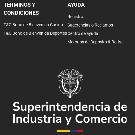
TÉRMINOS Y
AYUDA
CONDICIONES
Regístro
T&C Bono de Bienvenida Casino
Sugerencias o Reclamos
T&C Bono de Bienvenida Deportes
Centro de ayuda
Metodos de Deposito & Retiro