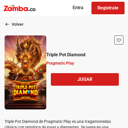
Entra
Regístrate
Volver
Triple Pot Diamond
Pragmatic Play
JUGAR
Triple Pot Diamond de Pragmatic Play es una tragamonedas
clásica con temática de joyas y diamantes. Se juega en una