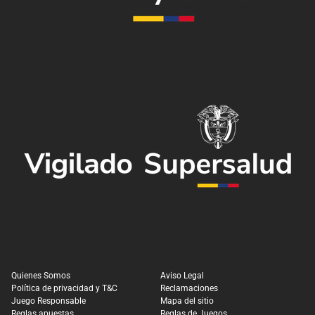
Quienes Somos
Aviso Legal
Política de privacidad y T&C
Reclamaciones
Juego Responsable
Mapa del sitio
Reglas apuestas
Reglas de Juegos