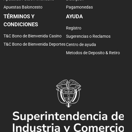
Apuestas Baloncesto
Pagamonedas
TÉRMINOS Y
AYUDA
CONDICIONES
Regístro
T&C Bono de Bienvenida Casino
Sugerencias o Reclamos
T&C Bono de Bienvenida Deportes
Centro de ayuda
Metodos de Deposito & Retiro