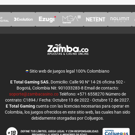
Sitio web de juegos legal 100% Colombiano
E Total Gaming SAS.
Domicilio: Calle 90 N° 14-26 oficina 502 -
Bogotá, Colombia Nit: 901033283-8 Email de contacto:
soporte@zambacasino.co
Teléfono: +571 6558270 Número de
contrato: C1894 / Fecha: Octubre 13 de 2022 - Octubre 12 de 2027.
E Total Gaming
cuenta con las licencias necesarias para operar en
Colombia, los juegos ofrecidos en este sitio web, las cuales han sido
debidamente otorgadas por Coljuegos.