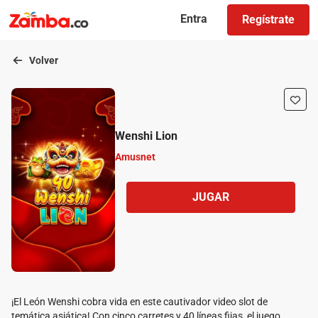
Entra
Regístrate
Volver
Wenshi Lion
Amusnet
JUGAR
¡El León Wenshi cobra vida en este cautivador video slot de
temática asiática! Con cinco carretes y 40 líneas fijas, el juego