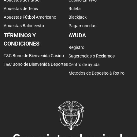
Apuestas de Tenis
Ruleta
Apuestas Fútbol Americano
Blackjack
Apuestas Baloncesto
Pagamonedas
TÉRMINOS Y
AYUDA
CONDICIONES
Regístro
T&C Bono de Bienvenida Casino
Sugerencias o Reclamos
T&C Bono de Bienvenida Deportes
Centro de ayuda
Metodos de Deposito & Retiro