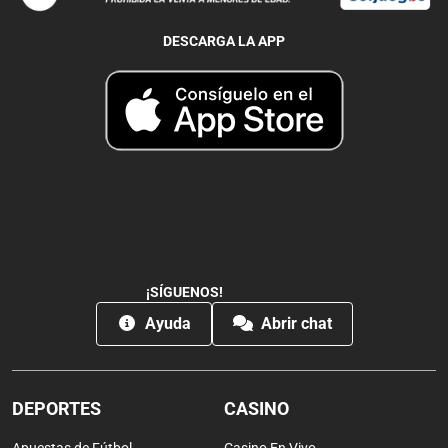
DESCARGA LA APP
¡SÍGUENOS!
Ayuda
Abrir chat
DEPORTES
CASINO
Apuestas de Fútbol
Casino En Vivo