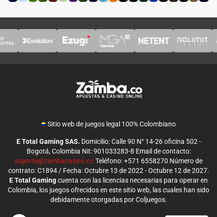
Sitio web de juegos legal 100% Colombiano
E Total Gaming SAS.
Domicilio: Calle 90 N° 14-26 oficina 502 -
Bogotá, Colombia Nit: 901033283-8 Email de contacto:
soporte@zambacasino.co
Teléfono: +571 6558270 Número de
contrato: C1894 / Fecha: Octubre 13 de 2022 - Octubre 12 de 2027.
E Total Gaming
cuenta con las licencias necesarias para operar en
Colombia, los juegos ofrecidos en este sitio web, las cuales han sido
debidamente otorgadas por Coljuegos.