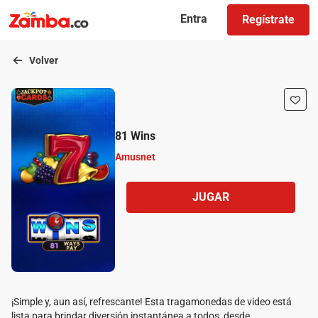
Entra
Regístrate
Volver
81 Wins
Amusnet
JUGAR
¡Simple y, aun así, refrescante! Esta tragamonedas de video está
lista para brindar diversión instantánea a todos, desde