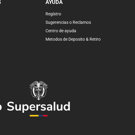
S
AYUDA
Regístro
Sugerencias o Reclamos
Centro de ayuda
Metodos de Deposito & Retiro