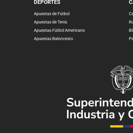
DEPORTES
C
Apuestas de Fútbol
Ca
Apuestas de Tenis
Ru
Apuestas Fútbol Americano
Bl
Apuestas Baloncesto
P