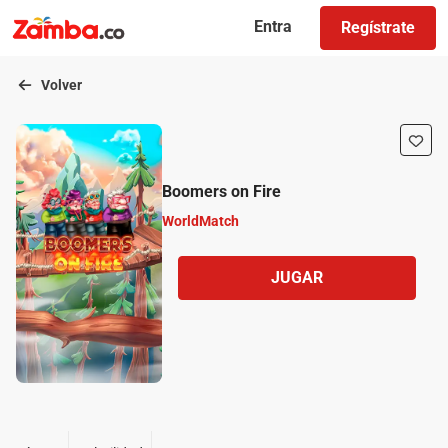
Entra
Regístrate
Volver
Boomers on Fire
WorldMatch
JUGAR