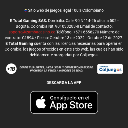
Sitio web de juegos legal 100% Colombiano
E Total Gaming SAS.
Domicilio: Calle 90 N° 14-26 oficina 502 -
Bogotá, Colombia Nit: 901033283-8 Email de contacto:
soporte@zambacasino.co
Teléfono: +571 6558270 Número de
contrato: C1894 / Fecha: Octubre 13 de 2022 - Octubre 12 de 2027.
E Total Gaming
cuenta con las licencias necesarias para operar en
Colombia, los juegos ofrecidos en este sitio web, las cuales han sido
debidamente otorgadas por Coljuegos.
DESCARGA LA APP