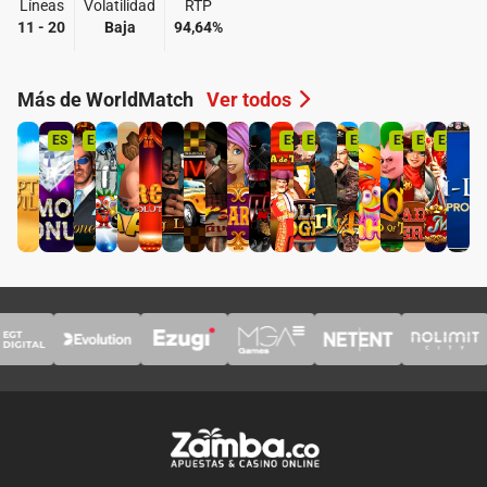
Líneas
Volatilidad
RTP
11 - 20
Baja
94,64%
Más de WorldMatch
Ver todos
ES
ES
ES
ES
ES
ES
ES
ES