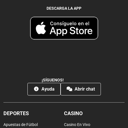
DESCARGA LA APP
¡SÍGUENOS!
Ayuda
Abrir chat
DEPORTES
CASINO
Apuestas de Fútbol
Casino En Vivo