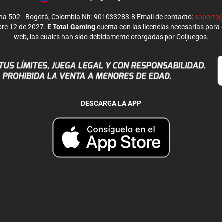
icina 502 - Bogotá, Colombia Nit: 901033283-8 Email de contacto:
soporte
bre 12 de 2027.
E Total Gaming
cuenta con las licencias necesarias para o
web, las cuales han sido debidamente otorgadas por Coljuegos.
DESCARGA LA APP