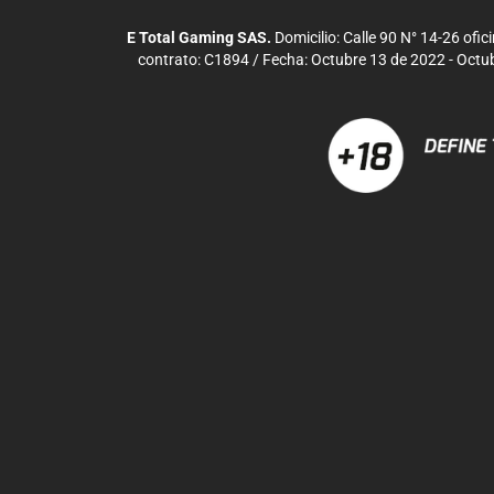
E Total Gaming SAS.
Domicilio: Calle 90 N° 14-26 of
contrato: C1894 / Fecha: Octubre 13 de 2022 - Octu