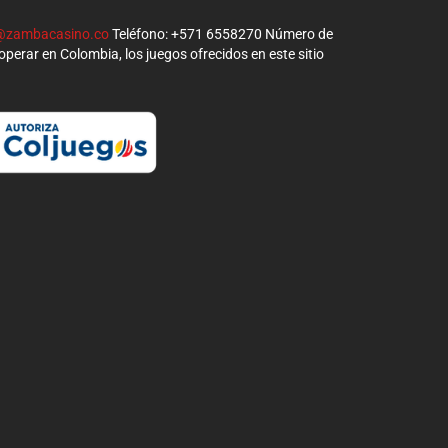
@zambacasino.co
Teléfono: +571 6558270 Número de
perar en Colombia, los juegos ofrecidos en este sitio