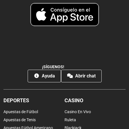
¡SÍGUENOS!
Ayuda
Abrir chat
DEPORTES
CASINO
Apuestas de Fútbol
Casino En Vivo
Apuestas de Tenis
Ruleta
Apuestas Fútbol Americano
Blackjack