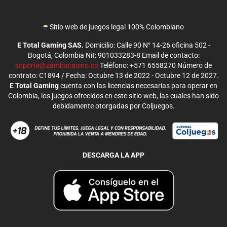
Sitio web de juegos legal 100% Colombiano
E Total Gaming SAS.
Domicilio: Calle 90 N° 14-26 oficina 502 -
Bogotá, Colombia Nit: 901033283-8 Email de contacto:
soporte@zambacasino.co
Teléfono: +571 6558270 Número de
contrato: C1894 / Fecha: Octubre 13 de 2022 - Octubre 12 de 2027.
E Total Gaming
cuenta con las licencias necesarias para operar en
Colombia, los juegos ofrecidos en este sitio web, las cuales han sido
debidamente otorgadas por Coljuegos.
DESCARGA LA APP