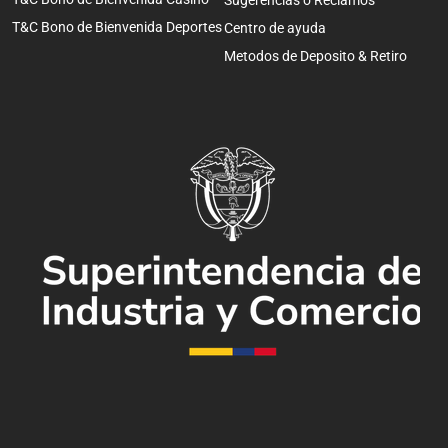
T&C Bono de Bienvenida Deportes
Centro de ayuda
Metodos de Deposito & Retiro