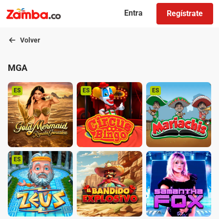
Entra
Regístrate
Volver
MGA
ES
ES
ES
ES