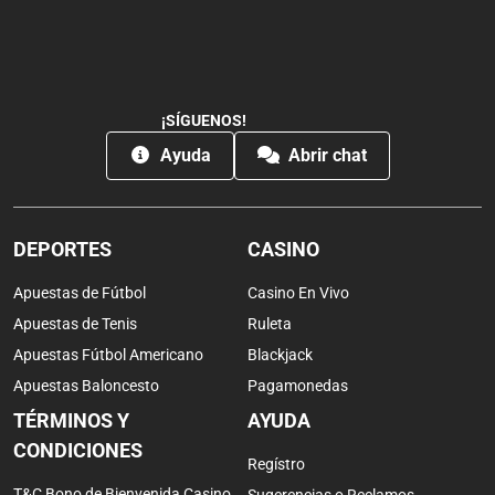
¡SÍGUENOS!
Ayuda
Abrir chat
DEPORTES
CASINO
Apuestas de Fútbol
Casino En Vivo
Apuestas de Tenis
Ruleta
Apuestas Fútbol Americano
Blackjack
Apuestas Baloncesto
Pagamonedas
TÉRMINOS Y
AYUDA
CONDICIONES
Regístro
T&C Bono de Bienvenida Casino
Sugerencias o Reclamos