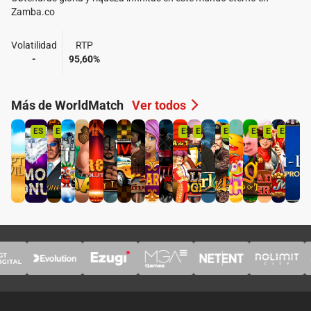
Zamba.co
Volatilidad
RTP
-
95,60%
Más de WorldMatch
Ver todos
ES
ES
ES
ES
ES
ES
ES
ES