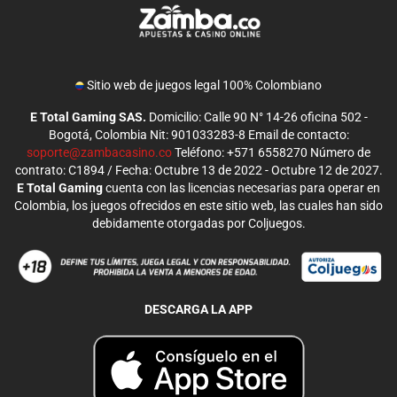
Sitio web de juegos legal 100% Colombiano
E Total Gaming SAS.
Domicilio: Calle 90 N° 14-26 oficina 502 -
Bogotá, Colombia Nit: 901033283-8 Email de contacto:
soporte@zambacasino.co
Teléfono: +571 6558270 Número de
contrato: C1894 / Fecha: Octubre 13 de 2022 - Octubre 12 de 2027.
E Total Gaming
cuenta con las licencias necesarias para operar en
Colombia, los juegos ofrecidos en este sitio web, las cuales han sido
debidamente otorgadas por Coljuegos.
DESCARGA LA APP