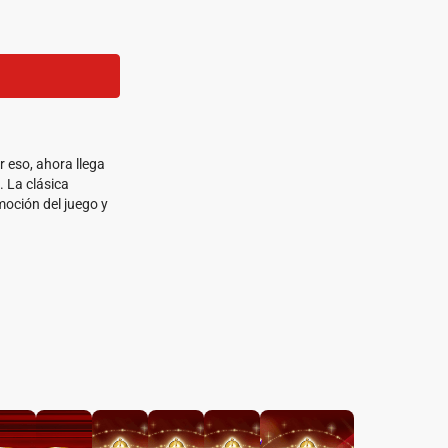
r eso, ahora llega
. La clásica
oción del juego y