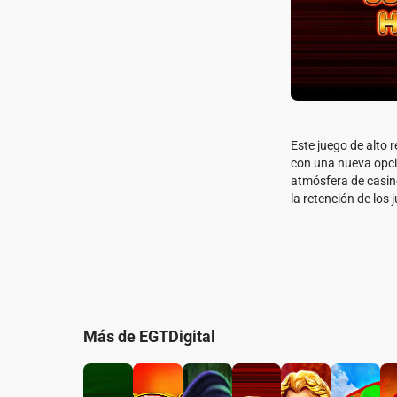
Este juego de alto 
con una nueva opció
atmósfera de casin
la retención de los
Más de EGTDigital