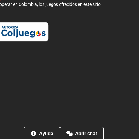
perar en Colombia, los juegos ofrecidos en este sitio
Ayuda
Abrir chat