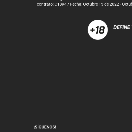
contrato: C1894 / Fecha: Octubre 13 de 2022 - Octu
¡SÍGUENOS!