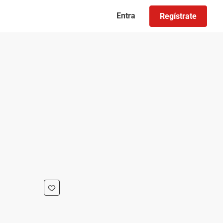
Entra
Regístrate