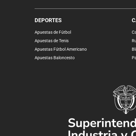
DEPORTES
C
Apuestas de Fútbol
Ca
Apuestas de Tenis
Ru
Apuestas Fútbol Americano
Bl
Apuestas Baloncesto
P