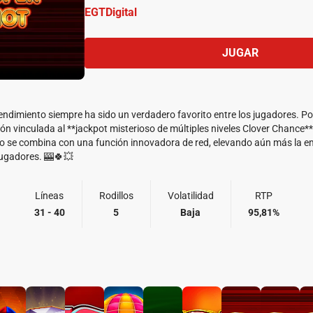
EGTDigital
JUGAR
rendimiento siempre ha sido un verdadero favorito entre los jugadores. Po
n vinculada al **jackpot misterioso de múltiples niveles Clover Chance**
o se combina con una función innovadora de red, elevando aún más la em
 jugadores. 🎰🍀💥
Líneas
Rodillos
Volatilidad
RTP
31 - 40
5
Baja
95,81%