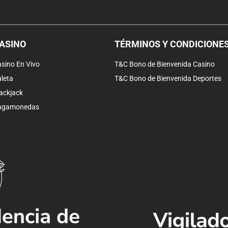
ASINO
TÉRMINOS Y CONDICIONE
sino En Vivo
T&C Bono de Bienvenida Casino
leta
T&C Bono de Bienvenida Deportes
ackjack
agamonedas