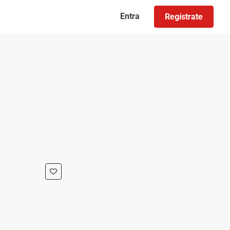
Entra
Regístrate