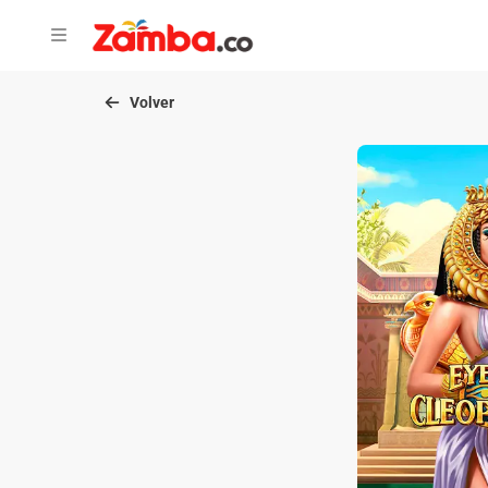
Volver