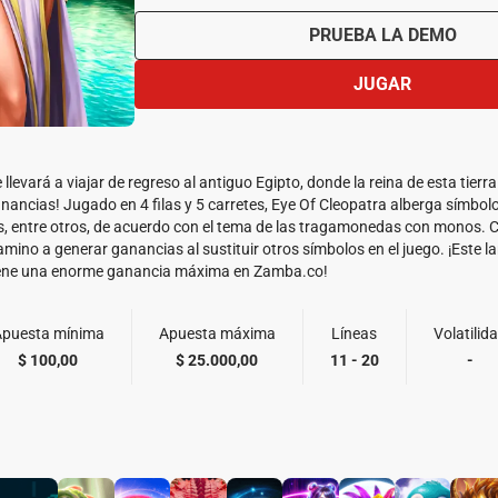
PRUEBA LA DEMO
JUGAR
 llevará a viajar de regreso al antiguo Egipto, donde la reina de esta tierr
ancias! Jugado en 4 filas y 5 carretes, Eye Of Cleopatra alberga símbol
os, entre otros, de acuerdo con el tema de las tragamonedas con monos.
amino a generar ganancias al sustituir otros símbolos en el juego. ¡Este 
tiene una enorme ganancia máxima en Zamba.co!
puesta mínima
Apuesta máxima
Líneas
Volatilid
$ 100,00
$ 25.000,00
11 - 20
-