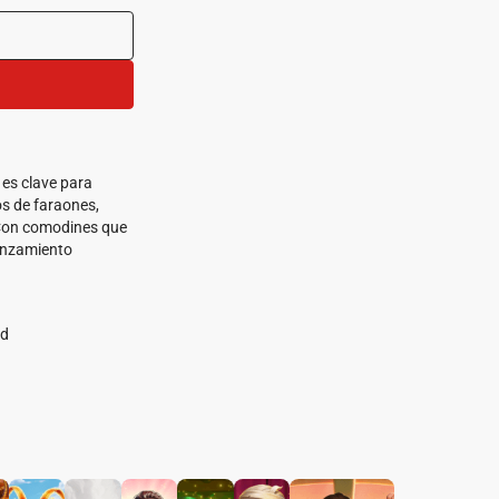
a es clave para
os de faraones,
 Con comodines que
lanzamiento
ad