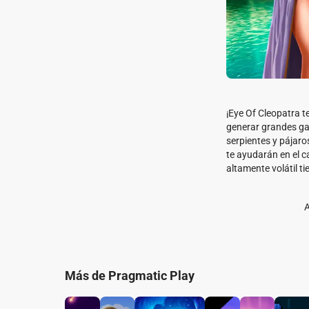
¡Eye Of Cleopatra te
generar grandes gan
serpientes y pájar
te ayudarán en el c
altamente volátil 
A
Más de Pragmatic Play