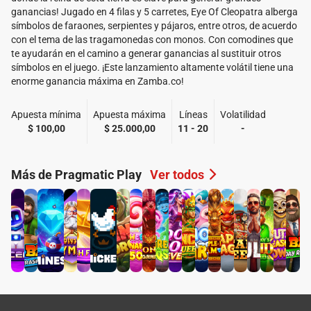
ganancias! Jugado en 4 filas y 5 carretes, Eye Of Cleopatra alberga
símbolos de faraones, serpientes y pájaros, entre otros, de acuerdo
con el tema de las tragamonedas con monos. Con comodines que
te ayudarán en el camino a generar ganancias al sustituir otros
símbolos en el juego. ¡Este lanzamiento altamente volátil tiene una
enorme ganancia máxima en Zamba.co!
Apuesta mínima
Apuesta máxima
Líneas
Volatilidad
$ 100,00
$ 25.000,00
11 - 20
-
Más de Pragmatic Play
Ver todos