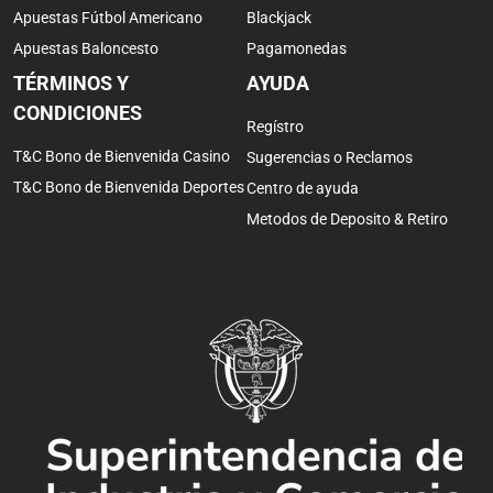
Apuestas Fútbol Americano
Blackjack
Apuestas Baloncesto
Pagamonedas
TÉRMINOS Y
AYUDA
CONDICIONES
Regístro
T&C Bono de Bienvenida Casino
Sugerencias o Reclamos
T&C Bono de Bienvenida Deportes
Centro de ayuda
Metodos de Deposito & Retiro