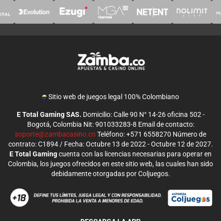
Sitio web de juegos legal 100% Colombiano
E Total Gaming SAS.
Domicilio: Calle 90 N° 14-26 oficina 502 -
Bogotá, Colombia Nit: 901033283-8 Email de contacto:
soporte@zambacasino.co
Teléfono: +571 6558270 Número de
contrato: C1894 / Fecha: Octubre 13 de 2022 - Octubre 12 de 2027.
E Total Gaming
cuenta con las licencias necesarias para operar en
Colombia, los juegos ofrecidos en este sitio web, las cuales han sido
debidamente otorgadas por Coljuegos.