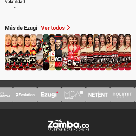
Volatilidad
-
Más de Ezugi
Ver todos