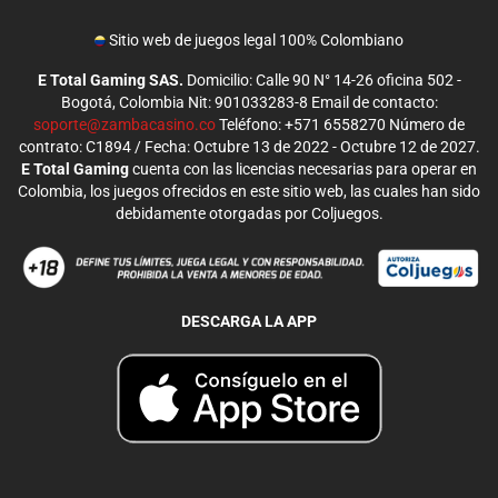
Sitio web de juegos legal 100% Colombiano
E Total Gaming SAS.
Domicilio: Calle 90 N° 14-26 oficina 502 -
Bogotá, Colombia Nit: 901033283-8 Email de contacto:
soporte@zambacasino.co
Teléfono: +571 6558270 Número de
contrato: C1894 / Fecha: Octubre 13 de 2022 - Octubre 12 de 2027.
E Total Gaming
cuenta con las licencias necesarias para operar en
Colombia, los juegos ofrecidos en este sitio web, las cuales han sido
debidamente otorgadas por Coljuegos.
DESCARGA LA APP