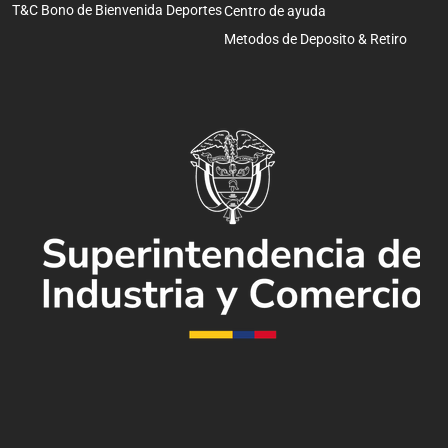
T&C Bono de Bienvenida Deportes
Centro de ayuda
Metodos de Deposito & Retiro