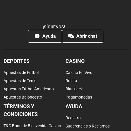
¡SÍGUENOS!
Ayuda
Abrir chat
DEPORTES
CASINO
Apuestas de Fútbol
Casino En Vivo
Apuestas de Tenis
Ruleta
Apuestas Fútbol Americano
Blackjack
Apuestas Baloncesto
Pagamonedas
TÉRMINOS Y
AYUDA
CONDICIONES
Regístro
T&C Bono de Bienvenida Casino
Sugerencias o Reclamos