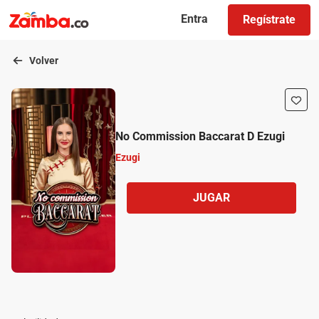
Entra
Regístrate
Volver
No Commission Baccarat D Ezugi
Ezugi
JUGAR