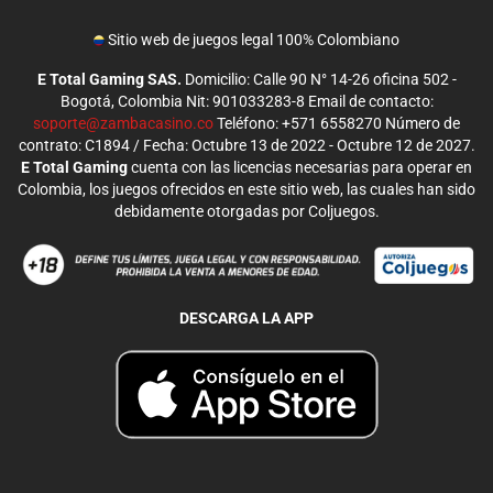
Sitio web de juegos legal 100% Colombiano
E Total Gaming SAS.
Domicilio: Calle 90 N° 14-26 oficina 502 -
Bogotá, Colombia Nit: 901033283-8 Email de contacto:
soporte@zambacasino.co
Teléfono: +571 6558270 Número de
contrato: C1894 / Fecha: Octubre 13 de 2022 - Octubre 12 de 2027.
E Total Gaming
cuenta con las licencias necesarias para operar en
Colombia, los juegos ofrecidos en este sitio web, las cuales han sido
debidamente otorgadas por Coljuegos.
DESCARGA LA APP