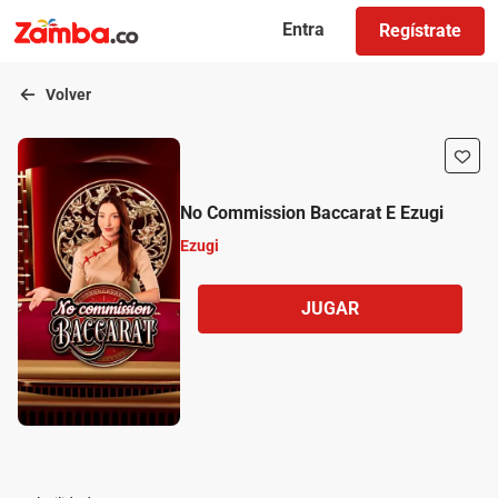
Entra
Regístrate
Volver
No Commission Baccarat E Ezugi
Ezugi
JUGAR