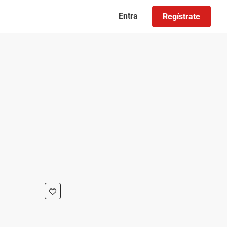
Entra
Regístrate