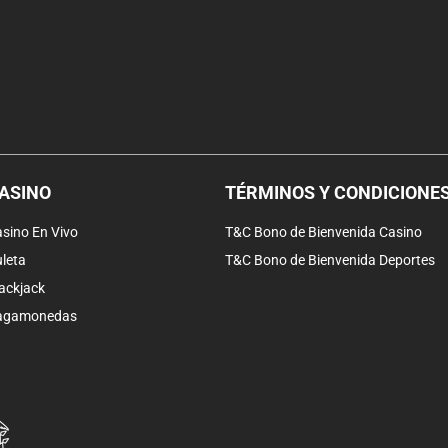
ASINO
TÉRMINOS Y CONDICIONE
sino En Vivo
T&C Bono de Bienvenida Casino
leta
T&C Bono de Bienvenida Deportes
ackjack
agamonedas