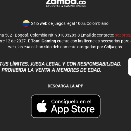
Sitio web de juegos legal 100% Colombiano
icina 502 - Bogotá, Colombia Nit: 901033283-8 Email de contacto:
soporte
bre 12 de 2027.
E Total Gaming
cuenta con las licencias necesarias para o
web, las cuales han sido debidamente otorgadas por Coljuegos.
DESCARGA LA APP