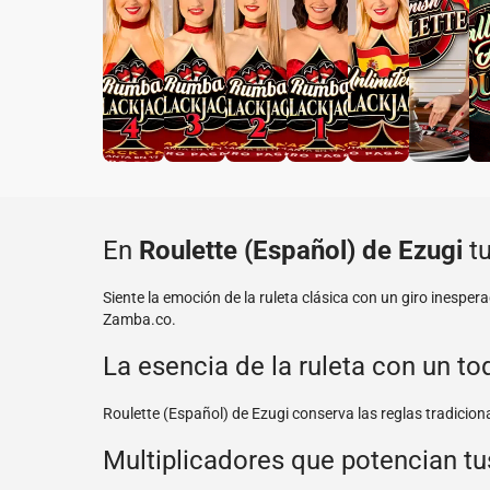
En
Roulette (Español) de Ezugi
tu
Siente la emoción de la ruleta clásica con un giro inesper
Zamba.co.
La esencia de la ruleta con un t
Roulette (Español) de Ezugi conserva las reglas tradicio
Multiplicadores que potencian t