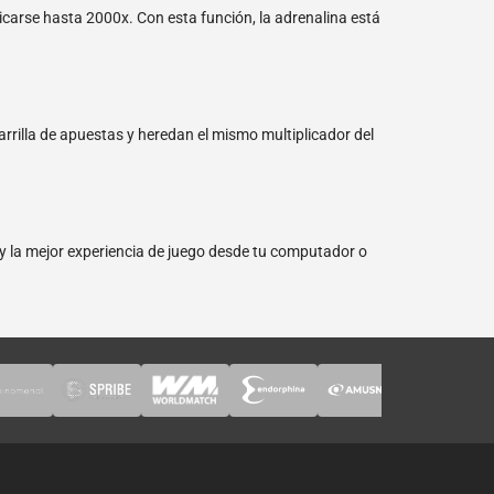
icarse hasta 2000x. Con esta función, la adrenalina está
arrilla de apuestas y heredan el mismo multiplicador del
 y la mejor experiencia de juego desde tu computador o