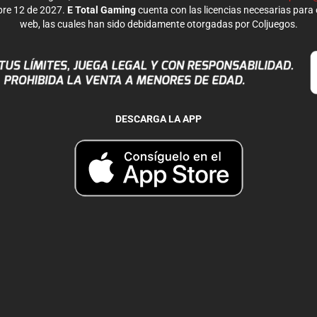
bre 12 de 2027.
E Total Gaming
cuenta con las licencias necesarias para o
web, las cuales han sido debidamente otorgadas por Coljuegos.
DESCARGA LA APP