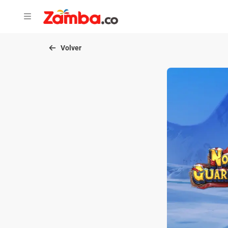
Volver