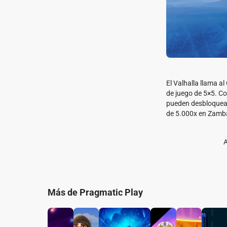
El Valhalla llama a
de juego de 5×5. Co
pueden desbloquear
de 5.000x en Zamb
A
Más de Pragmatic Play