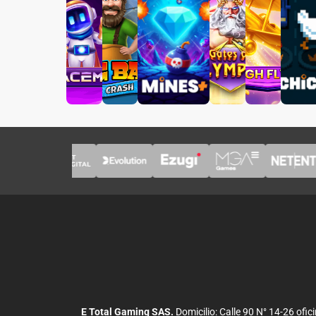
E Total Gaming SAS.
Domicilio: Calle 90 N° 14-26 of