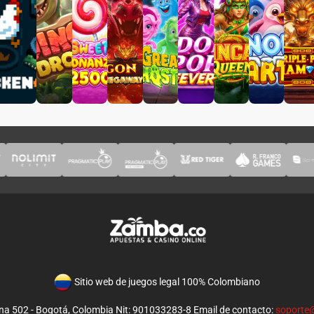
Sitio web de juegos legal 100% Colombiano
icina 502 - Bogotá, Colombia Nit: 901033283-8 Email de contacto:
soporte