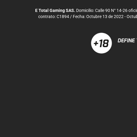
E Total Gaming SAS.
Domicilio: Calle 90 N° 14-26 of
contrato: C1894 / Fecha: Octubre 13 de 2022 - Octu