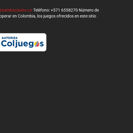
@zambacasino.co
Teléfono: +571 6558270 Número de
perar en Colombia, los juegos ofrecidos en este sitio