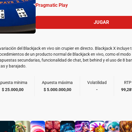
Pragmatic Play
JUGAR
ariación del Blackjack en vivo sin crupier en directo. Blackjack X incluye 
procedimientos de un producto normal de Blackjack en vivo, como el modo
apuestas secundarias, funcionalidad de chat, bet behind y el uso de 8 ba
tas y barajado.
puesta mínima
Apuesta máxima
Volatilidad
RTP
$ 25.000,00
$ 5.000.000,00
-
99,2