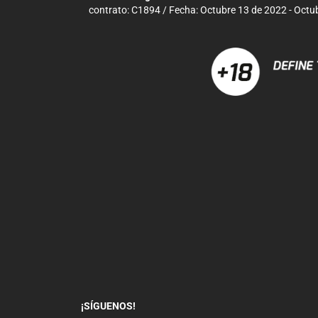
contrato: C1894 / Fecha: Octubre 13 de 2022 - Octu
¡SÍGUENOS!