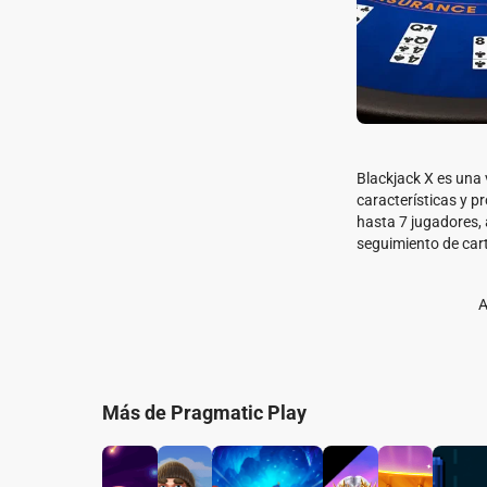
Blackjack X es una v
características y 
hasta 7 jugadores, 
seguimiento de car
A
Más de Pragmatic Play