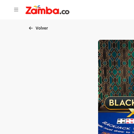
Volver