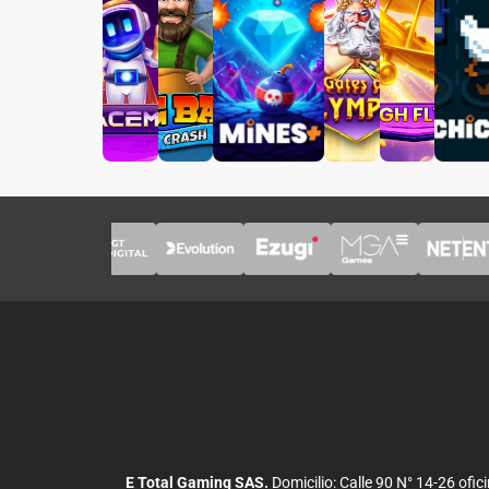
E Total Gaming SAS.
Domicilio: Calle 90 N° 14-26 of