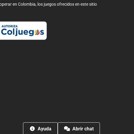
perar en Colombia, los juegos ofrecidos en este sitio
Ayuda
Abrir chat