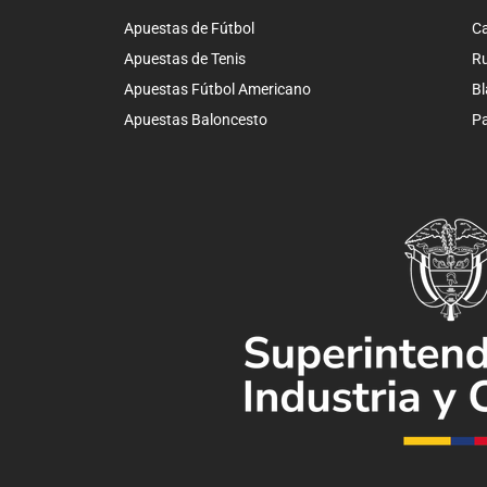
Apuestas de Fútbol
Ca
Apuestas de Tenis
Ru
Apuestas Fútbol Americano
Bl
Apuestas Baloncesto
P