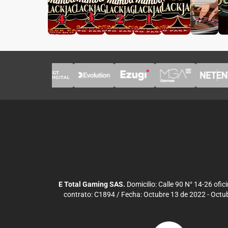
E Total Gaming SAS.
Domicilio: Calle 90 N° 14-26 of
contrato: C1894 / Fecha: Octubre 13 de 2022 - Octu