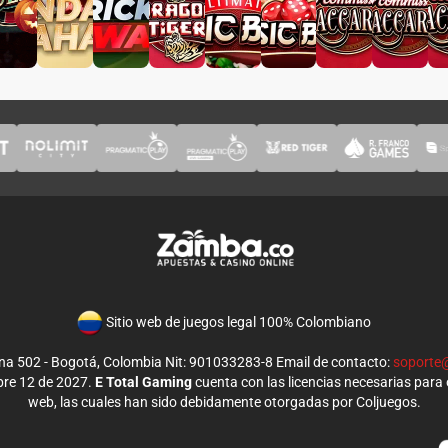
Sitio web de juegos legal 100% Colombiano
icina 502 - Bogotá, Colombia Nit: 901033283-8 Email de contacto:
soporte
bre 12 de 2027.
E Total Gaming
cuenta con las licencias necesarias para o
web, las cuales han sido debidamente otorgadas por Coljuegos.