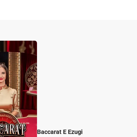
Baccarat E Ezugi