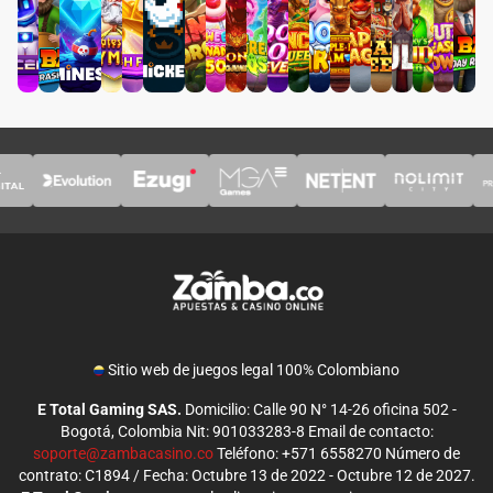
Sitio web de juegos legal 100% Colombiano
E Total Gaming SAS.
Domicilio: Calle 90 N° 14-26 oficina 502 -
Bogotá, Colombia Nit: 901033283-8 Email de contacto:
soporte@zambacasino.co
Teléfono: +571 6558270 Número de
contrato: C1894 / Fecha: Octubre 13 de 2022 - Octubre 12 de 2027.