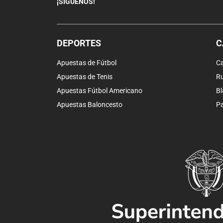
¡SÍGUENOS!
DEPORTES
C
Apuestas de Fútbol
Ca
Apuestas de Tenis
Ru
Apuestas Fútbol Americano
Bl
Apuestas Baloncesto
P