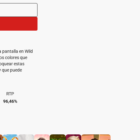
a pantalla en Wild
os colores que
oquear estas
y que puede
RTP
96,46%