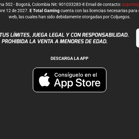
icina 502 - Bogotá, Colombia Nit: 901033283-8 Email de contacto:
soporte
bre 12 de 2027.
E Total Gaming
cuenta con las licencias necesarias para o
web, las cuales han sido debidamente otorgadas por Coljuegos.
DESCARGA LA APP