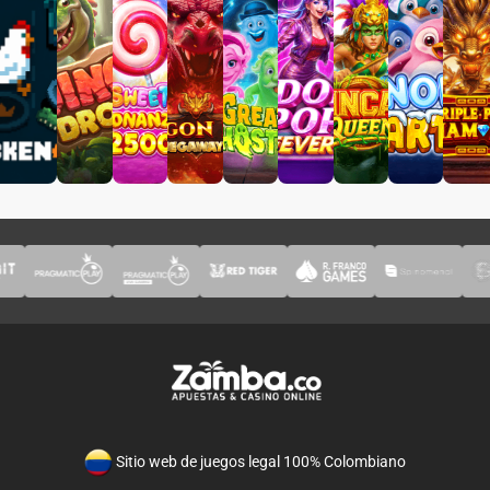
Sitio web de juegos legal 100% Colombiano