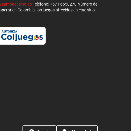
@zambacasino.co
Teléfono: +571 6558270 Número de
perar en Colombia, los juegos ofrecidos en este sitio