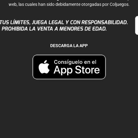
web, las cuales han sido debidamente otorgadas por Coljuegos.
DESCARGA LA APP