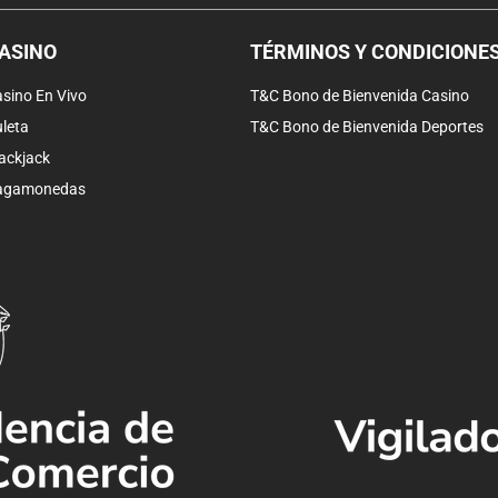
ASINO
TÉRMINOS Y CONDICIONE
sino En Vivo
T&C Bono de Bienvenida Casino
leta
T&C Bono de Bienvenida Deportes
ackjack
agamonedas