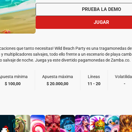
PRUEBA LA DEMO
JUGAR
acaciones que tanto necesitas! Wild Beach Party es una tragamonedas de 
y multiplicadores salvajes, todo ello frente a un escenario de playa camb
ero salvaje de noche. Juega ya este divertido pagamonedas de Zamba.co.
puesta mínima
Apuesta máxima
Líneas
Volatilid
$ 100,00
$ 20.000,00
11 - 20
-