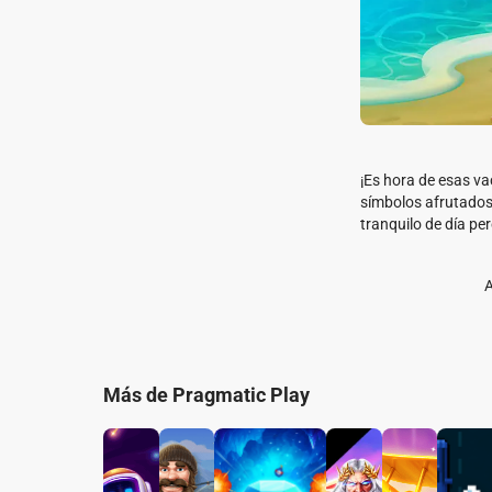
¡Es hora de esas v
símbolos afrutados 
tranquilo de día p
A
Más de Pragmatic Play