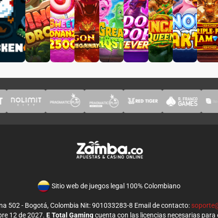
Sitio web de juegos legal 100% Colombiano
icina 502 - Bogotá, Colombia Nit: 901033283-8 Email de contacto:
soporte
bre 12 de 2027.
E Total Gaming
cuenta con las licencias necesarias para o