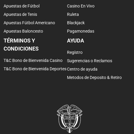
Apuestas de Fútbol
Casino En Vivo
Apuestas de Tenis
Ruleta
Apuestas Fútbol Americano
Blackjack
Apuestas Baloncesto
Pagamonedas
TÉRMINOS Y
AYUDA
CONDICIONES
Regístro
T&C Bono de Bienvenida Casino
Sugerencias o Reclamos
T&C Bono de Bienvenida Deportes
Centro de ayuda
Metodos de Deposito & Retiro