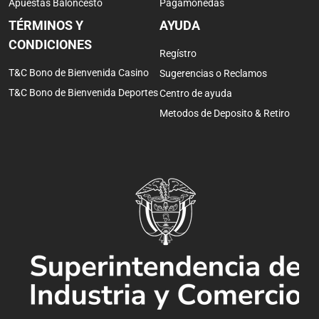
Apuestas Baloncesto
Pagamonedas
TÉRMINOS Y
AYUDA
CONDICIONES
Regístro
T&C Bono de Bienvenida Casino
Sugerencias o Reclamos
T&C Bono de Bienvenida Deportes
Centro de ayuda
Metodos de Deposito & Retiro