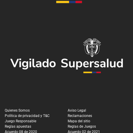
Quienes Somos
Aviso Legal
Política de privacidad y T&C
Reclamaciones
Juego Responsable
Mapa del sitio
Reglas apuestas
Reglas de Juegos
Acuerdo 08 de 2020
Acuerdo 02 de 2021