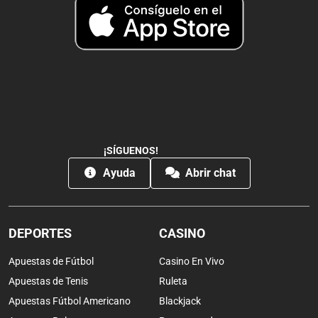
¡SÍGUENOS!
Ayuda
Abrir chat
DEPORTES
CASINO
Apuestas de Fútbol
Casino En Vivo
Apuestas de Tenis
Ruleta
Apuestas Fútbol Americano
Blackjack