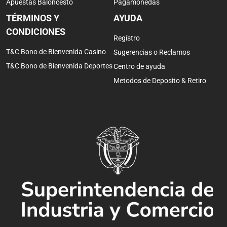
Apuestas Baloncesto
Pagamonedas
TÉRMINOS Y
AYUDA
CONDICIONES
Regístro
T&C Bono de Bienvenida Casino
Sugerencias o Reclamos
T&C Bono de Bienvenida Deportes
Centro de ayuda
Metodos de Deposito & Retiro