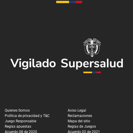
Quienes Somos
Aviso Legal
Política de privacidad y T&C
Reclamaciones
Juego Responsable
Mapa del sitio
Reglas apuestas
Reglas de Juegos
Acuerdo 08 de 2020
Acuerdo 02 de 2021