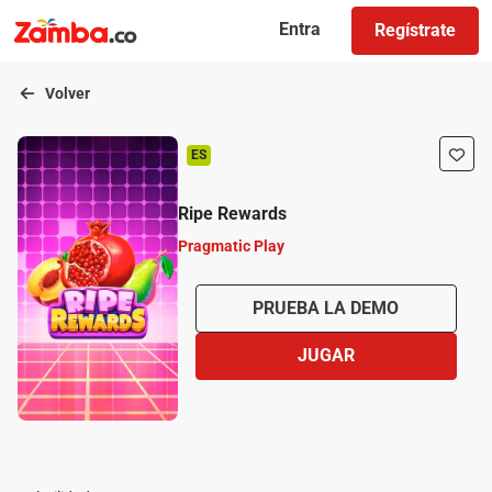
Entra
Regístrate
Volver
ES
Ripe Rewards
Pragmatic Play
PRUEBA LA DEMO
JUGAR