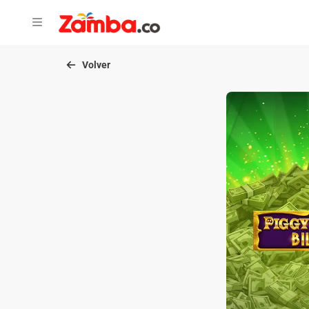
Volver