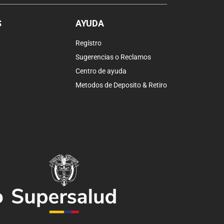
S
AYUDA
Regístro
Sugerencias o Reclamos
Centro de ayuda
Metodos de Deposito & Retiro