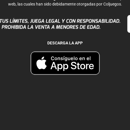
web, las cuales han sido debidamente otorgadas por Coljuegos.
DESCARGA LA APP