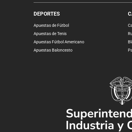
DEPORTES
C
Apuestas de Fútbol
Ca
Apuestas de Tenis
Ru
Apuestas Fútbol Americano
Bl
Apuestas Baloncesto
P