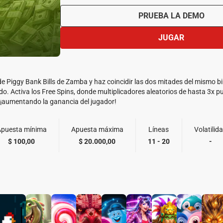
PRUEBA LA DEMO
JUGAR
 de Piggy Bank Bills de Zamba y haz coincidir las dos mitades del mismo bi
do. Activa los Free Spins, donde multiplicadores aleatorios de hasta 3x 
 ¡aumentando la ganancia del jugador!
puesta mínima
Apuesta máxima
Líneas
Volatilid
$ 100,00
$ 20.000,00
11 - 20
-