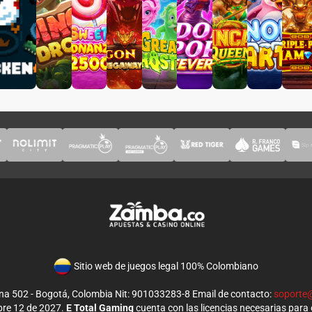
Sitio web de juegos legal 100% Colombiano
icina 502 - Bogotá, Colombia Nit: 901033283-8 Email de contacto:
soporte
bre 12 de 2027.
E Total Gaming
cuenta con las licencias necesarias para o