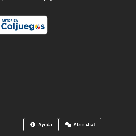
Ayuda
Abrir chat