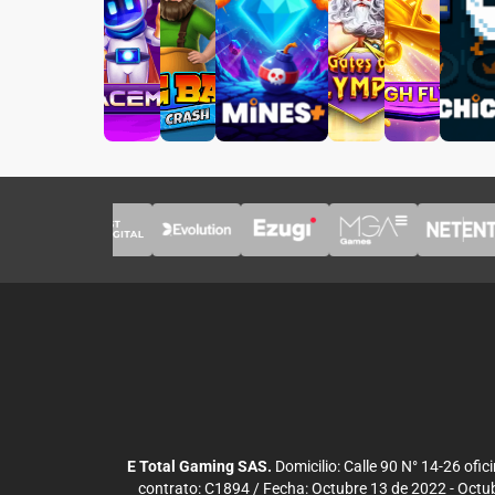
E Total Gaming SAS.
Domicilio: Calle 90 N° 14-26 of
contrato: C1894 / Fecha: Octubre 13 de 2022 - Octu