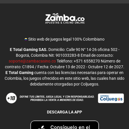
Sitio web de juegos legal 100% Colombiano
E Total Gaming SAS.
Domicilio: Calle 90 N° 14-26 oficina 502 -
Bogotá, Colombia Nit: 901033283-8 Email de contacto:
soporte@zambacasino.co
Teléfono: +571 6558270 Número de
contrato: C1894 / Fecha: Octubre 13 de 2022 - Octubre 12 de 2027.
E Total Gaming
cuenta con las licencias necesarias para operar en
Colombia, los juegos ofrecidos en este sitio web, las cuales han sido
debidamente otorgadas por Coljuegos.
DESCARGA LA APP