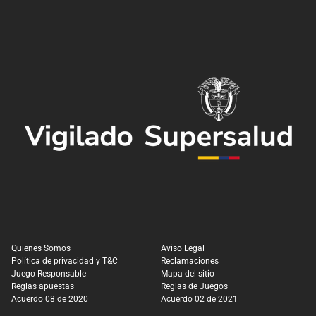
Quienes Somos
Aviso Legal
Política de privacidad y T&C
Reclamaciones
Juego Responsable
Mapa del sitio
Reglas apuestas
Reglas de Juegos
Acuerdo 08 de 2020
Acuerdo 02 de 2021