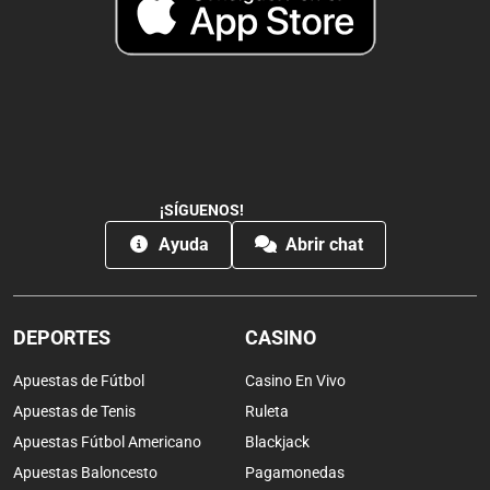
¡SÍGUENOS!
Ayuda
Abrir chat
DEPORTES
CASINO
Apuestas de Fútbol
Casino En Vivo
Apuestas de Tenis
Ruleta
Apuestas Fútbol Americano
Blackjack
Apuestas Baloncesto
Pagamonedas