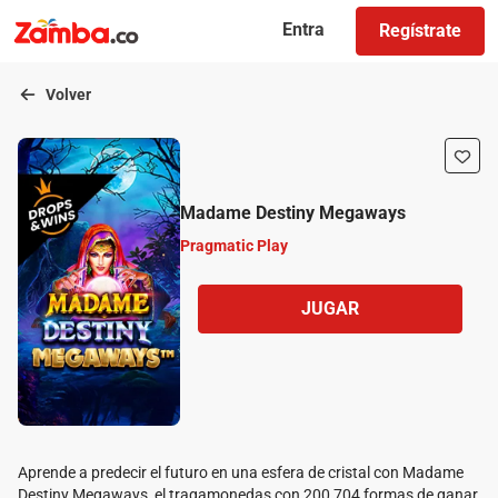
Entra
Regístrate
Volver
Madame Destiny Megaways
Pragmatic Play
JUGAR
Aprende a predecir el futuro en una esfera de cristal con Madame
Destiny Megaways, el tragamonedas con 200,704 formas de ganar,