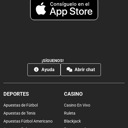
¡SÍGUENOS!
Ayuda
Abrir chat
DEPORTES
CASINO
Apuestas de Fútbol
Casino En Vivo
Apuestas de Tenis
Ruleta
Apuestas Fútbol Americano
Blackjack