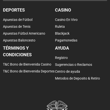
DEPORTES
CASINO
Apuestas de Fútbol
Casino En Vivo
Apuestas de Tenis
Ruleta
Apuestas Fútbol Americano
Blackjack
Apuestas Baloncesto
Pagamonedas
TÉRMINOS Y
AYUDA
CONDICIONES
Regístro
T&C Bono de Bienvenida Casino
Sugerencias o Reclamos
T&C Bono de Bienvenida Deportes
Centro de ayuda
Metodos de Deposito & Retiro