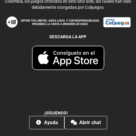
Colombia, los juegos ofrecidos en este sitio web, las cuales han sido
debidamente otorgadas por Coljuegos.
DESCARGA LA APP
¡SÍGUENOS!
Ayuda
Abrir chat