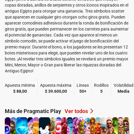
copas doradas, anillos de serpientes y otros íconos inspirados en el
antiguo Egipto para otorgar una ganancia. Tres símbolos scatter
que aparecen en cualquier giro otorgan ocho giros gratis. Pueden
aparecer comodines adhesivos durante la ronda de bonificación de
giros gratis, que pueden permanecer en los carretes para aumentar
el potencial de ganancias. Cada vez que aparece al menos un
símbolo comodín, se puede activar el juego de bonificación del
premio mayor. Durante el bono, a los jugadores se les presentan 12
botes misteriosos para elegir, que pueden revelar uno de los cuatro
botes. ¡Al revelar tres símbolos iguales se revelará un premio mayor
Mini, Menor, Mayor o Gran para liberar las riquezas doradas del
Antiguo Egipto!
Apuesta mínima
Apuesta máxima
Líneas
Rodillos
Volatilidad
$ 88,00
$ 39.600,00
50+
5
Media
Más de Pragmatic Play
Ver todos