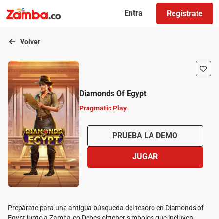
Entra
Regístrate
Volver
Diamonds Of Egypt
Pragmatic Play
PRUEBA LA DEMO
JUGAR
Prepárate para una antigua búsqueda del tesoro en Diamonds of
Egypt junto a Zamba.co Debes obtener símbolos que incluyen