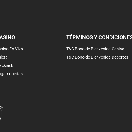
ASINO
TÉRMINOS Y CONDICIONE
sino En Vivo
T&C Bono de Bienvenida Casino
leta
T&C Bono de Bienvenida Deportes
ackjack
agamonedas