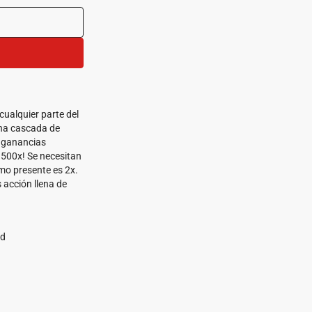
cualquier parte del
una cascada de
e ganancias
 500x! Se necesitan
imo presente es 2x.
 acción llena de
ad