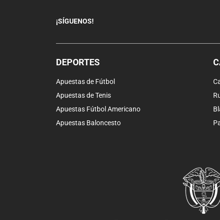
¡SÍGUENOS!
DEPORTES
C
Apuestas de Fútbol
Ca
Apuestas de Tenis
Ru
Apuestas Fútbol Americano
Bl
Apuestas Baloncesto
P