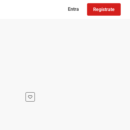
Entra
Regístrate