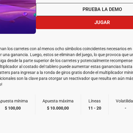
PRUEBA LA DEMO
JUGAR
enan los carretes con al menos ocho símbolos coincidentes necesarios en 
r una ganancia. Luego, estos se eliminan del juego, lo que provoca que 
iga desde la parte superior de los carretes y potencialmente recompens
ltiplicador al costado del tablero puede aumentar estas ganancias hasta
tters para ingresar a la ronda de giros gratis donde el multiplicador mín
icionales son la clave para otorgar un reactivador que resulta en aún más
o!
puesta mínima
Apuesta máxima
Líneas
Volatilid
$ 100,00
$ 10.000,00
11 - 20
-