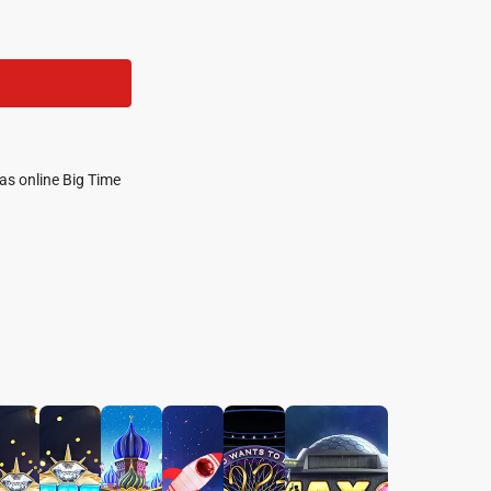
s online Big Time