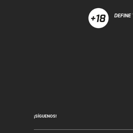
¡SÍGUENOS!