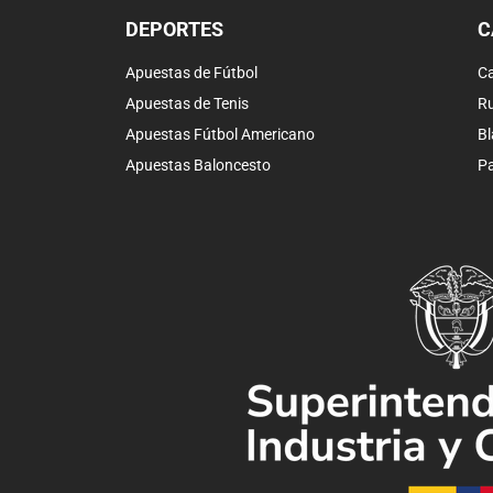
DEPORTES
C
Apuestas de Fútbol
Ca
Apuestas de Tenis
Ru
Apuestas Fútbol Americano
Bl
Apuestas Baloncesto
P