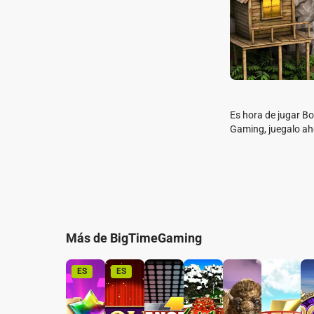
Es hora de jugar B
Gaming, juegalo a
Más de BigTimeGaming
ES
ES