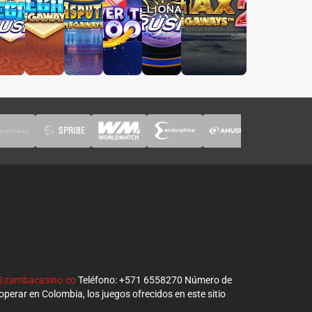
@zambacasino.co
Teléfono: +571 6558270 Número de
perar en Colombia, los juegos ofrecidos en este sitio