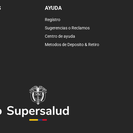
S
AYUDA
Regístro
Sugerencias o Reclamos
Centro de ayuda
Metodos de Deposito & Retiro