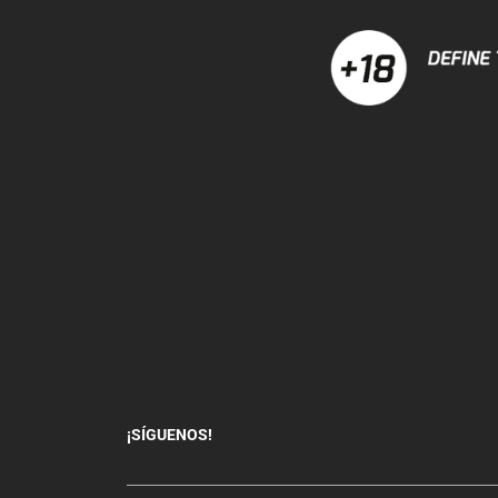
¡SÍGUENOS!