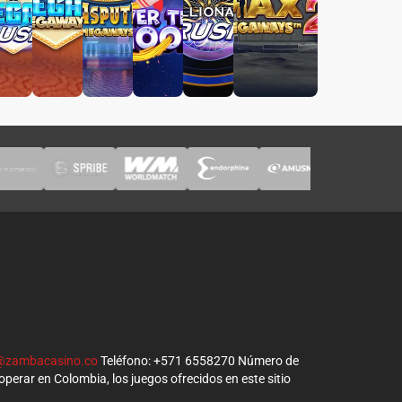
@zambacasino.co
Teléfono: +571 6558270 Número de
perar en Colombia, los juegos ofrecidos en este sitio