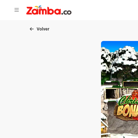
Volver