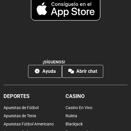
¡SÍGUENOS!
Ayuda
Abrir chat
DEPORTES
CASINO
Apuestas de Fútbol
Casino En Vivo
Apuestas de Tenis
Ruleta
Apuestas Fútbol Americano
Blackjack