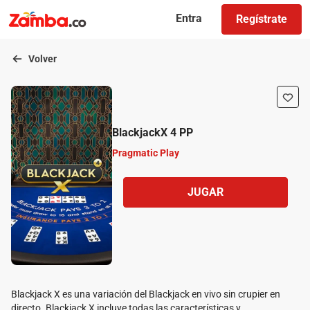
Entra
Regístrate
Volver
BlackjackX 4 PP
Pragmatic Play
JUGAR
Blackjack X es una variación del Blackjack en vivo sin crupier en
directo. Blackjack X incluye todas las características y