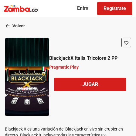
Entra
Regístrate
Volver
BlackjackX Italia Tricolore 2 PP
Pragmatic Play
JUGAR
Blackjack X es una variación del Blackjack en vivo sin crupier en
directo. Blackjack X incluye todas las características y