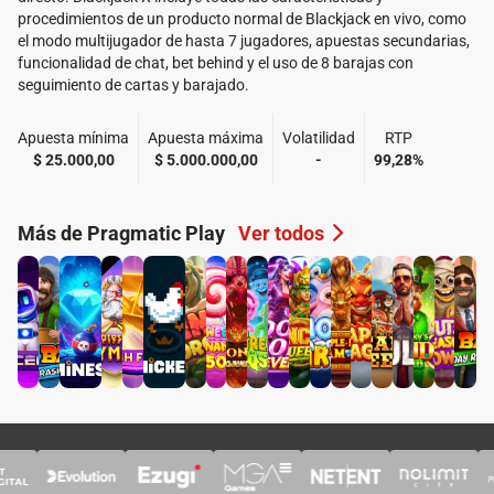
procedimientos de un producto normal de Blackjack en vivo, como
el modo multijugador de hasta 7 jugadores, apuestas secundarias,
funcionalidad de chat, bet behind y el uso de 8 barajas con
seguimiento de cartas y barajado.
Apuesta mínima
Apuesta máxima
Volatilidad
RTP
$ 25.000,00
$ 5.000.000,00
-
99,28%
Más de Pragmatic Play
Ver todos