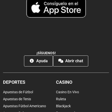
¡SÍGUENOS!
Ayuda
Abrir chat
DEPORTES
CASINO
Apuestas de Fútbol
Casino En Vivo
Apuestas de Tenis
Ruleta
Apuestas Fútbol Americano
Blackjack