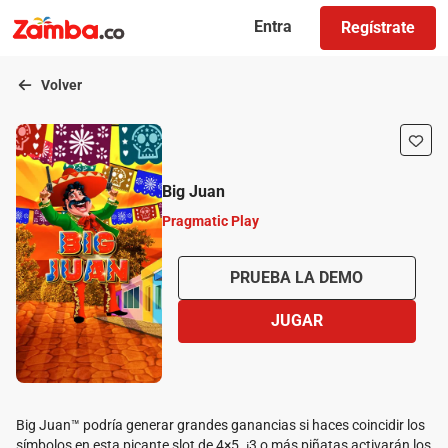
Entra
Regístrate
Volver
Big Juan
Pragmatic Play
PRUEBA LA DEMO
JUGAR
Big Juan™ podría generar grandes ganancias si haces coincidir los
símbolos en esta picante slot de 4×5. ¡3 o más piñatas activarán los