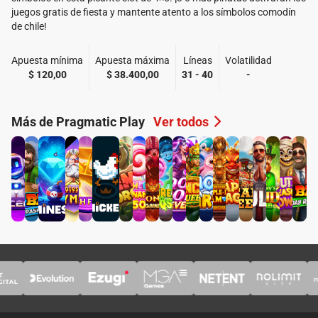
juegos gratis de fiesta y mantente atento a los símbolos comodín
de chile!
Apuesta mínima
Apuesta máxima
Líneas
Volatilidad
$ 120,00
$ 38.400,00
31 - 40
-
Más de Pragmatic Play
Ver todos