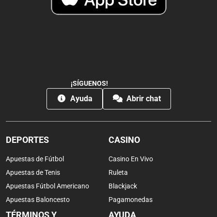
¡SÍGUENOS!
Ayuda
Abrir chat
DEPORTES
CASINO
Apuestas de Fútbol
Casino En Vivo
Apuestas de Tenis
Ruleta
Apuestas Fútbol Americano
Blackjack
Apuestas Baloncesto
Pagamonedas
TÉRMINOS Y
AYUDA