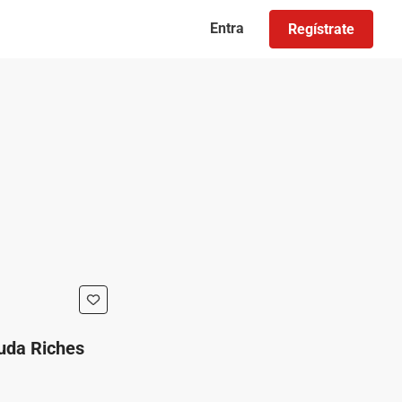
Entra
Regístrate
uda Riches