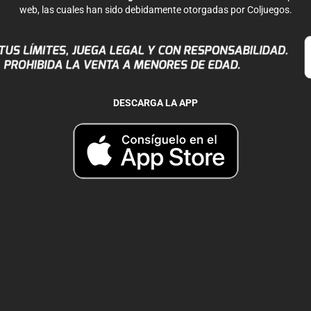
web, las cuales han sido debidamente otorgadas por Coljuegos.
DESCARGA LA APP