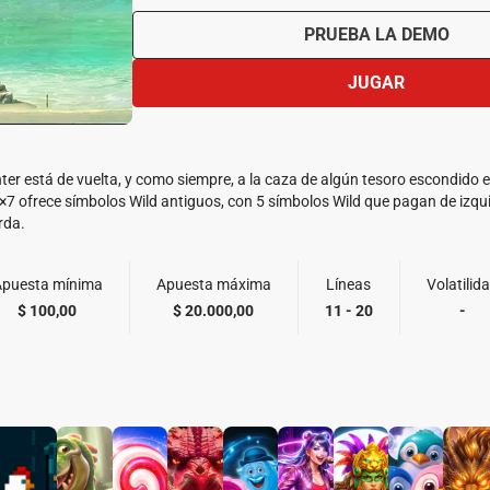
PRUEBA LA DEMO
JUGAR
ter está de vuelta, y como siempre, a la caza de algún tesoro escondido
 ofrece símbolos Wild antiguos, con 5 símbolos Wild que pagan de izqui
rda.
puesta mínima
Apuesta máxima
Líneas
Volatilid
$ 100,00
$ 20.000,00
11 - 20
-