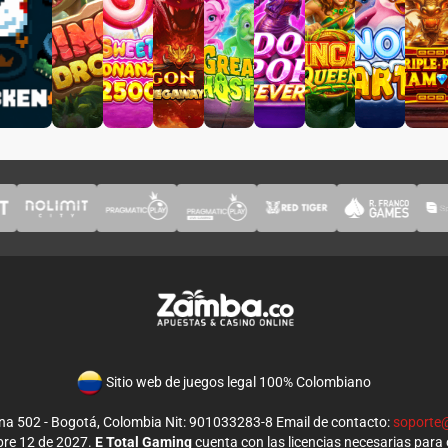
Sitio web de juegos legal 100% Colombiano
icina 502 - Bogotá, Colombia Nit: 901033283-8 Email de contacto:
soporte
bre 12 de 2027.
E Total Gaming
cuenta con las licencias necesarias para o