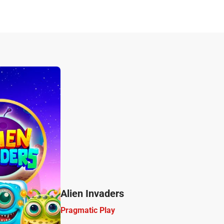
Alien Invaders
Pragmatic Play