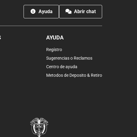
Ayuda
Abrir chat
S
AYUDA
Regístro
Sugerencias o Reclamos
Centro de ayuda
Metodos de Deposito & Retiro