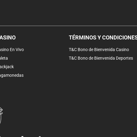
ASINO
TÉRMINOS Y CONDICIONE
sino En Vivo
T&C Bono de Bienvenida Casino
leta
T&C Bono de Bienvenida Deportes
ackjack
agamonedas