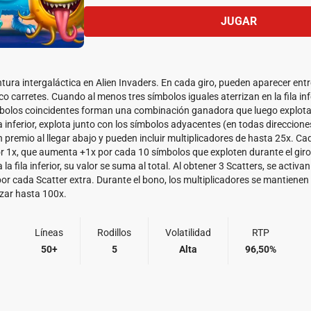
JUGAR
ra intergaláctica en Alien Invaders. En cada giro, pueden aparecer entr
o carretes. Cuando al menos tres símbolos iguales aterrizan en la fila inf
ímbolos coincidentes forman una combinación ganadora que luego explota
ila inferior, explota junto con los símbolos adyacentes (en todas direccione
n premio al llegar abajo y pueden incluir multiplicadores de hasta 25x. C
r 1x, que aumenta +1x por cada 10 símbolos que exploten durante el giro.
 la fila inferior, su valor se suma al total. Al obtener 3 Scatters, se activan
or cada Scatter extra. Durante el bono, los multiplicadores se mantienen e
zar hasta 100x.
Líneas
Rodillos
Volatilidad
RTP
50+
5
Alta
96,50%