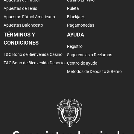
Apuestas de Tenis
Ruleta
Apuestas Fútbol Americano
Blackjack
Apuestas Baloncesto
Pagamonedas
TÉRMINOS Y
AYUDA
CONDICIONES
Regístro
T&C Bono de Bienvenida Casino
Sugerencias o Reclamos
T&C Bono de Bienvenida Deportes
Centro de ayuda
Metodos de Deposito & Retiro