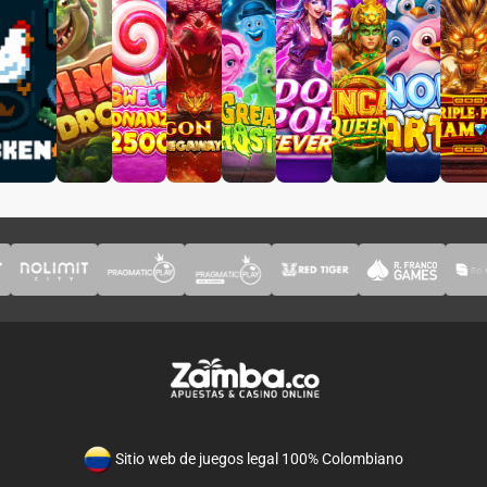
Sitio web de juegos legal 100% Colombiano