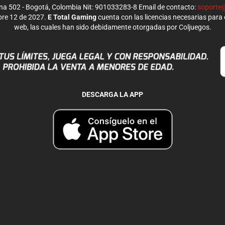
icina 502 - Bogotá, Colombia Nit: 901033283-8 Email de contacto:
soporte
bre 12 de 2027.
E Total Gaming
cuenta con las licencias necesarias para o
web, las cuales han sido debidamente otorgadas por Coljuegos.
DESCARGA LA APP